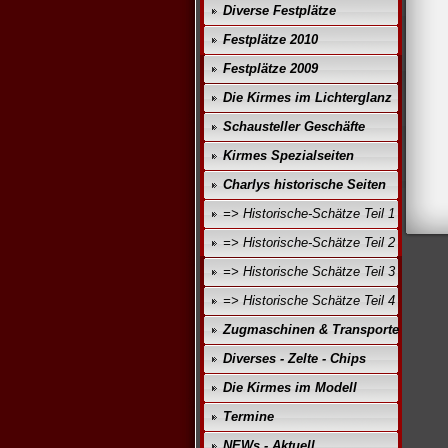
Diverse Festplätze
Festplätze 2010
Festplätze 2009
Die Kirmes im Lichterglanz
Schausteller Geschäfte
Kirmes Spezialseiten
Charlys historische Seiten
=> Historische-Schätze Teil 1
=> Historische-Schätze Teil 2
=> Historische Schätze Teil 3
=> Historische Schätze Teil 4
Zugmaschinen & Transporte
Diverses - Zelte - Chips
Die Kirmes im Modell
Termine
NEWs - Aktuell