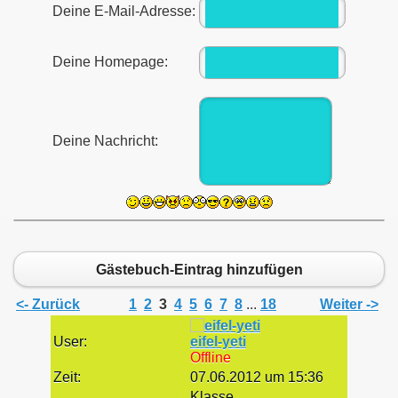
Deine E-Mail-Adresse:
Deine Homepage:
Deine Nachricht:
Gästebuch-Eintrag hinzufügen
<- Zurück
1
2
3
4
5
6
7
8
...
18
Weiter ->
User:
eifel-yeti
Offline
Zeit:
07.06.2012 um 15:36
Klasse,