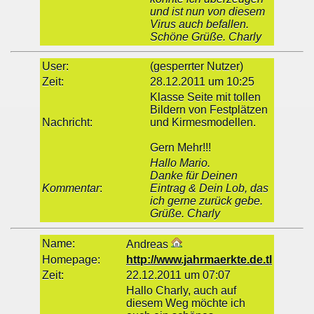
und ist nun von diesem
Virus auch befallen.
Schöne Grüße. Charly
User:
(gesperrter Nutzer)
Zeit:
28.12.2011 um 10:25
Klasse Seite mit tollen
Bildern von Festplätzen
Nachricht:
und Kirmesmodellen.
Gern Mehr!!!
Hallo Mario.
Danke für Deinen
Kommentar
:
Eintrag & Dein Lob, das
ich gerne zurück gebe.
Grüße. Charly
Name:
Andreas
Homepage:
http://www.jahrmaerkte.de.tl
Zeit:
22.12.2011 um 07:07
Hallo Charly, auch auf
diesem Weg möchte ich