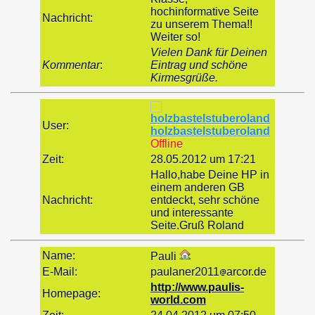
hochinformative Seite
Nachricht:
zu unserem Thema!!
Weiter so!
Vielen Dank für Deinen
Kommentar
:
Eintrag und schöne
Kirmesgrüße.
User:
holzbastelstuberoland
Offline
Zeit:
28.05.2012 um 17:21
Hallo,habe Deine HP in
einem anderen GB
Nachricht:
entdeckt, sehr schöne
und interessante
Seite.Gruß Roland
Name:
Pauli
E-Mail:
paulaner2011
arcor.de
http://www.paulis-
Homepage:
world.com