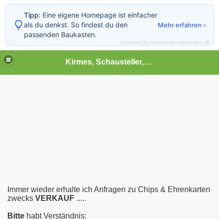
Tipp:
Eine eigene Homepage ist einfacher
als du denkst. So findest du den
Mehr erfahren ›
passenden Baukasten.
powered by homepage-baukasten.de
Kirmes, Schausteller,Volksfest,Chilbi,Rummel und vieles mehr
Immer wieder erhalte ich Anfragen zu Chips & Ehrenkarten
zwecks
VERKAUF
.....
Bitte
habt Verständnis: