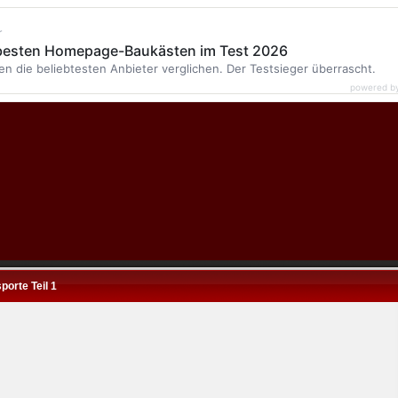
r
 besten Homepage-Baukästen im Test 2026
en die beliebtesten Anbieter verglichen. Der Testsieger überrascht.
powered b
porte Teil 1