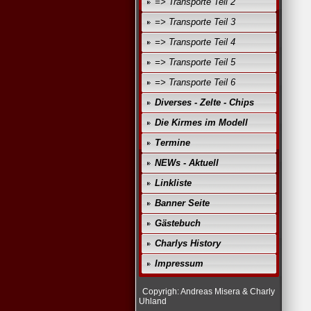
=> Transporte Teil 2
=> Transporte Teil 3
=> Transporte Teil 4
=> Transporte Teil 5
=> Transporte Teil 6
Diverses - Zelte - Chips
Die Kirmes im Modell
Termine
NEWs - Aktuell
Linkliste
Banner Seite
Gästebuch
Charlys History
Impressum
Copyrigh: Andreas Misera & Charly
Uhland