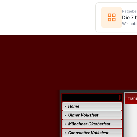
Ratgebe
Die 7
Wir hab
Trans
Home
Ulmer Volksfest
Münchner Oktoberfest
Cannstatter Volksfest