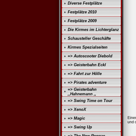
Diverse Festplätze
Festplätze 2010
Festplätze 2009
Die Kirmes im Lichterglanz
Schausteller Geschäfte
Kirmes Spezialseiten
=> Autoscooter Diebold
=> Geisterbahn Eckl
=> Fahrt zur Hölle
=> Pirates adventure
=> Geisterbahn
,,Hahnemann ,,
=> Swing Time on Tour
=> XenoX
Einen
=> Magic
und di
=> Swing Up
=> The New Reggae