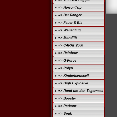
=> Horror-Trip
=> Der Ranger
=> Feuer & Eis
=> Wellenflug
=> Mondlift
=> CARAT 2000
=> Rainbow
=> G-Force
=> Polyp
=> Kinderkarussell
=> High Explosive
=> Rund um den Tegernsee
=> Booster
=> Parkour
=> Spuk