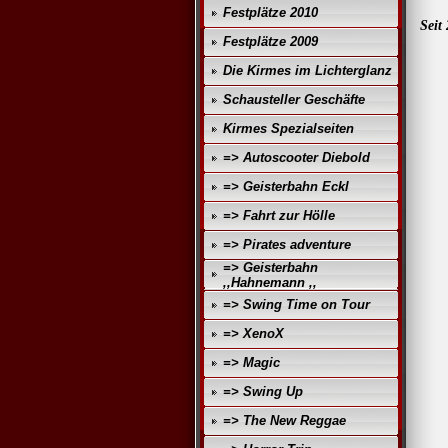
Festplätze 2010
Seit
Festplätze 2009
Die Kirmes im Lichterglanz
Schausteller Geschäfte
Kirmes Spezialseiten
=> Autoscooter Diebold
=> Geisterbahn Eckl
=> Fahrt zur Hölle
=> Pirates adventure
=> Geisterbahn
,,Hahnemann ,,
=> Swing Time on Tour
=> XenoX
=> Magic
=> Swing Up
=> The New Reggae