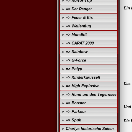
=> Horror-Trip
Ein 
=> Der Ranger
=> Feuer & Eis
=> Wellenflug
De
=> Mondlift
=> CARAT 2000
=> Rainbow
=> G-Force
=> Polyp
=> Kinderkarussell
Das 
=> High Explosive
=> Rund um den Tegernsee
=> Booster
Und 
=> Parkour
=> Spuk
Die 
Charlys historische Seiten